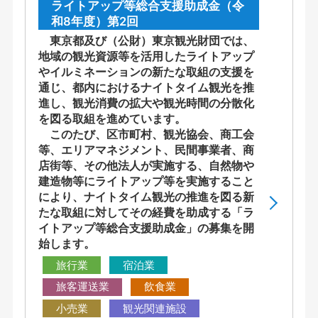
ライトアップ等総合支援助成金（令
和8年度）第2回
東京都及び（公財）東京観光財団では、
地域の観光資源等を活用したライトアップ
やイルミネーションの新たな取組の支援を
通じ、都内におけるナイトタイム観光を推
進し、観光消費の拡大や観光時間の分散化
を図る取組を進めています。
このたび、区市町村、観光協会、商工会
等、エリアマネジメント、民間事業者、商
店街等、その他法人が実施する、自然物や
建造物等にライトアップ等を実施すること
により、ナイトタイム観光の推進を図る新
たな取組に対してその経費を助成する「ラ
イトアップ等総合支援助成金」の募集を開
始します。
旅行業
宿泊業
旅客運送業
飲食業
小売業
観光関連施設