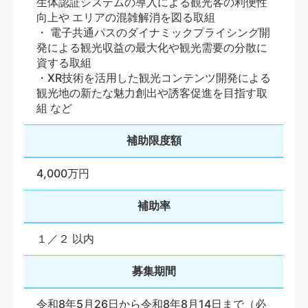
生体認証システムの導入による観光客の利便性
向上や エリアの混雑解消を図る取組
・ 電子共通パスのダイナミックプライシング開
発による観光収益の最大化や観光需要の分散に
資する取組
・XR技術を活用した観光コンテンツ開発による
観光地の新たな魅力創出や誘客促進を目指す取
組 など
補助限度額
4,000万円
補助率
１／２ 以内
募集期間
令和8年5月26日から令和8年8月14日まで（必