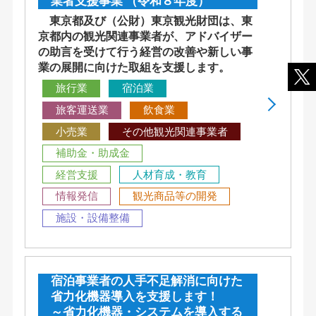
業者支援事業 （令和８年度）
東京都及び（公財）東京観光財団は、東
京都内の観光関連事業者が、アドバイザー
の助言を受けて行う経営の改善や新しい事
業の展開に向けた取組を支援します。
旅行業
宿泊業
旅客運送業
飲食業
小売業
その他観光関連事業者
補助金・助成金
経営支援
人材育成・教育
情報発信
観光商品等の開発
施設・設備整備
宿泊事業者の人手不足解消に向けた
省力化機器導入を支援します！
～省力化機器・システムを導入する