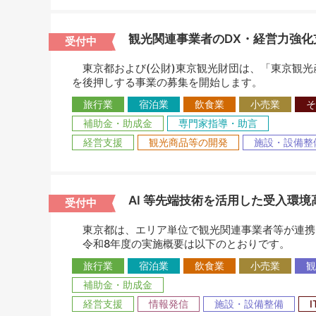
観光関連事業者のDX・経営力強化
受付中
東京都および(公財)東京観光財団は、「東京観光
を後押しする事業の募集を開始します。
旅行業
宿泊業
飲食業
小売業
そ
補助金・助成金
専門家指導・助言
経営支援
観光商品等の開発
施設・設備整
AI 等先端技術を活用した受入環
受付中
東京都は、エリア単位で観光関連事業者等が連携し
令和8年度の実施概要は以下のとおりです。
旅行業
宿泊業
飲食業
小売業
観
補助金・助成金
経営支援
情報発信
施設・設備整備