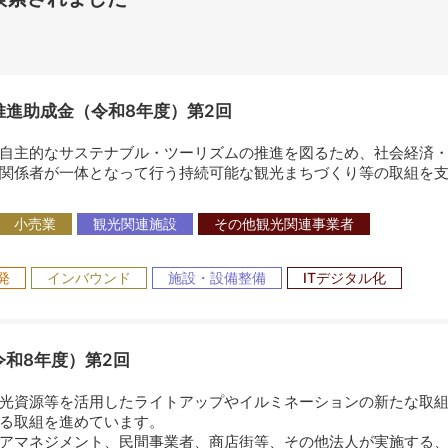
進助成金（令和8年度）第2回
自主的なサステナブル・ツーリズムの推進を図るため、社会経済・
関係者が一体となって行う持続可能な観光まちづくり等の取組を支
小売業
観光関連施設
その他観光関連事業者
発
インバウンド
施設・設備整備
ITデジタル化
和8年度）第2回
光資源等を活用したライトアップやイルミネーションの新たな取組
る取組を進めています。
アマネジメント、民間事業者、商店街等、その他法人が実施する、