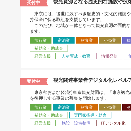
観光資源となる歴史的な施設や技
受付中
東京には、後世に残すべき歴史的・文化的施設や
持保全に係る取組を支援しています。
このたび、地域が一体となって観光資源の面的な
ます。
旅行業
宿泊業
飲食業
小売業
観
補助金・助成金
経営支援
人材育成・教育
情報発信
観光関連事業者デジタル化レベル
受付中
東京都および(公財)東京観光財団は、「東京観光
を後押しする事業の募集を開始します。
旅行業
宿泊業
飲食業
小売業
そ
補助金・助成金
専門家指導・助言
経営支援
施設・設備整備
ITデジタル化