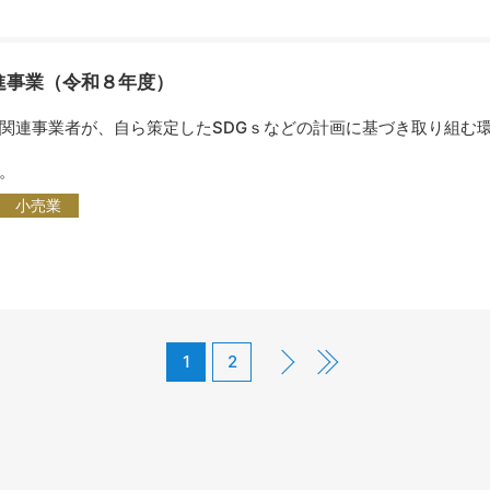
進事業（令和８年度）
連事業者が、自ら策定したSDGｓなどの計画に基づき取り組む
。
小売業
1
2