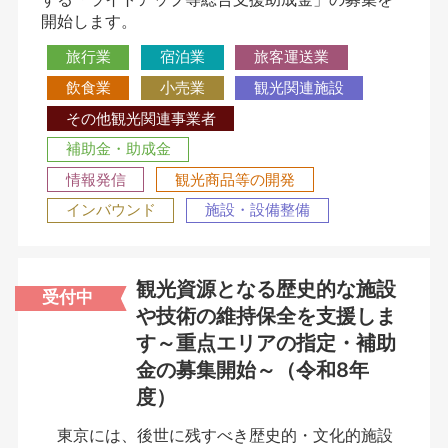
開始します。
旅行業
宿泊業
旅客運送業
飲食業
小売業
観光関連施設
その他観光関連事業者
補助金・助成金
情報発信
観光商品等の開発
インバウンド
施設・設備整備
観光資源となる歴史的な施設
受付中
や技術の維持保全を支援しま
す～重点エリアの指定・補助
金の募集開始～（令和8年
度）
東京には、後世に残すべき歴史的・文化的施設