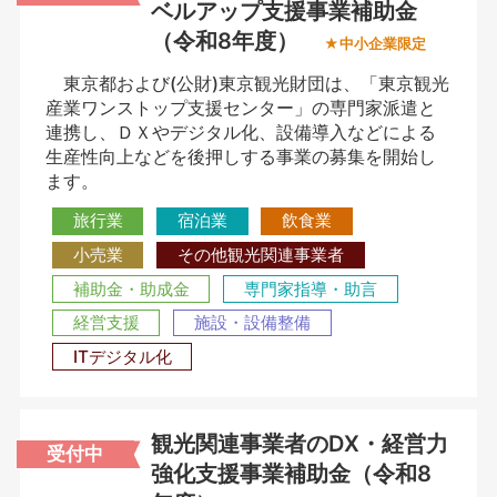
ベルアップ支援事業補助金
（令和8年度）
★中小企業限定
東京都および(公財)東京観光財団は、「東京観光
産業ワンストップ支援センター」の専門家派遣と
連携し、ＤＸやデジタル化、設備導入などによる
生産性向上などを後押しする事業の募集を開始し
ます。
旅行業
宿泊業
飲食業
小売業
その他観光関連事業者
補助金・助成金
専門家指導・助言
経営支援
施設・設備整備
ITデジタル化
観光関連事業者のDX・経営力
受付中
強化支援事業補助金（令和8