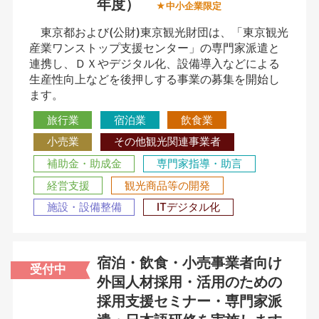
年度）
★中小企業限定
東京都および(公財)東京観光財団は、「東京観光
産業ワンストップ支援センター」の専門家派遣と
連携し、ＤＸやデジタル化、設備導入などによる
生産性向上などを後押しする事業の募集を開始し
ます。
旅行業
宿泊業
飲食業
小売業
その他観光関連事業者
補助金・助成金
専門家指導・助言
経営支援
観光商品等の開発
施設・設備整備
ITデジタル化
宿泊・飲食・小売事業者向け
受付中
外国人材採用・活用のための
採用支援セミナー・専門家派