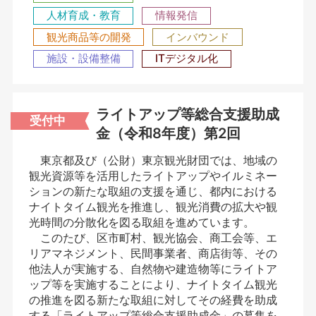
人材育成・教育
情報発信
観光商品等の開発
インバウンド
施設・設備整備
ITデジタル化
ライトアップ等総合支援助成
受付中
金（令和8年度）第2回
東京都及び（公財）東京観光財団では、地域の
観光資源等を活用したライトアップやイルミネー
ションの新たな取組の支援を通じ、都内における
ナイトタイム観光を推進し、観光消費の拡大や観
光時間の分散化を図る取組を進めています。
このたび、区市町村、観光協会、商工会等、エ
リアマネジメント、民間事業者、商店街等、その
他法人が実施する、自然物や建造物等にライトア
ップ等を実施することにより、ナイトタイム観光
の推進を図る新たな取組に対してその経費を助成
する「ライトアップ等総合支援助成金」の募集を