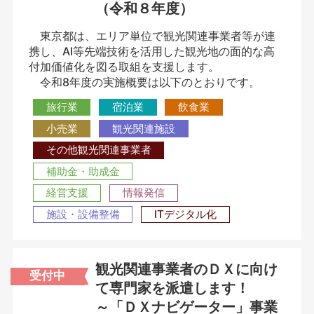
（令和８年度）
東京都は、エリア単位で観光関連事業者等が連
携し、AI等先端技術を活用した観光地の面的な高
付加価値化を図る取組を支援します。
令和8年度の実施概要は以下のとおりです。
旅行業
宿泊業
飲食業
小売業
観光関連施設
その他観光関連事業者
補助金・助成金
経営支援
情報発信
施設・設備整備
ITデジタル化
観光関連事業者のＤＸに向け
受付中
て専門家を派遣します！
～「ＤＸナビゲーター」事業