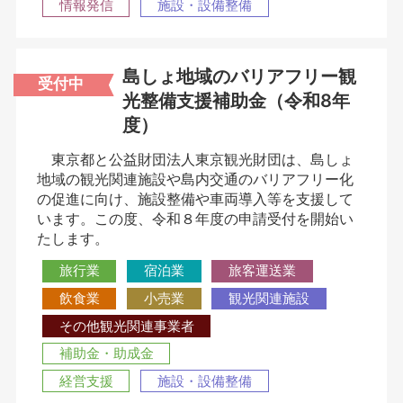
情報発信
施設・設備整備
島しょ地域のバリアフリー観
受付中
光整備支援補助金（令和8年
度）
東京都と公益財団法人東京観光財団は、島しょ
地域の観光関連施設や島内交通のバリアフリー化
の促進に向け、施設整備や車両導入等を支援して
います。この度、令和８年度の申請受付を開始い
たします。
旅行業
宿泊業
旅客運送業
飲食業
小売業
観光関連施設
その他観光関連事業者
補助金・助成金
経営支援
施設・設備整備