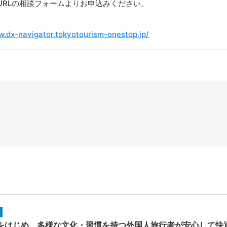
URLの相談フォームよりお申込みください。
w.dx-navigator.tokyotourism-onestop.jp/
はじめ、多様な文化・習慣を持つ外国人旅行者が安心して快