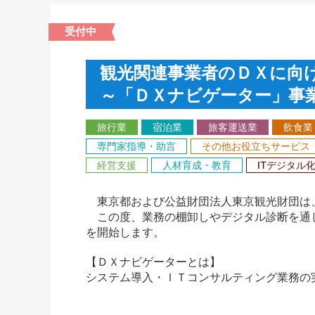
受付中
観光関連事業者のＤＸに向
～「ＤＸナビゲーター」事
旅行業
宿泊業
旅客運送業
飲食業
専門家指導・助言
その他お役立ちサービス
経営支援
人材育成・教育
ITデジタル
東京都および公益財団法人東京観光財団は、
この度、業務の棚卸しやデジタル診断を通じ
を開始します。
【ＤＸナビゲーターとは】
システム導入・ＩＴコンサルティング業務の