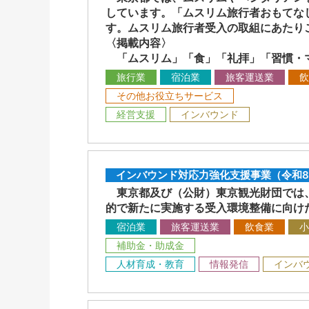
しています。「ムスリム旅行者おもてな
す。ムスリム旅行者受入の取組にあたり
〈掲載内容〉
「ムスリム」「食」「礼拝」「習慣・マ
旅行業
宿泊業
旅客運送業
飲
その他お役立ちサービス
経営支援
インバウンド
インバウンド対応力強化支援事業（令和
東京都及び（公財）東京観光財団では、
的で新たに実施する受入環境整備に向け
宿泊業
旅客運送業
飲食業
小
補助金・助成金
人材育成・教育
情報発信
インバ