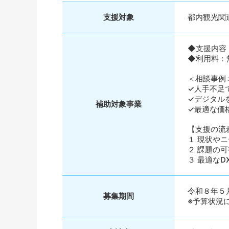
支援対象
都内観光関
◆支援内容
◆利用料：
＜相談事例
✓人手不足
✓デジタル
補助対象事業
✓最適な価
【支援の流
１ 現状や
２ 課題の
３ 最適な
令和８年５
募集期間
※予算状況