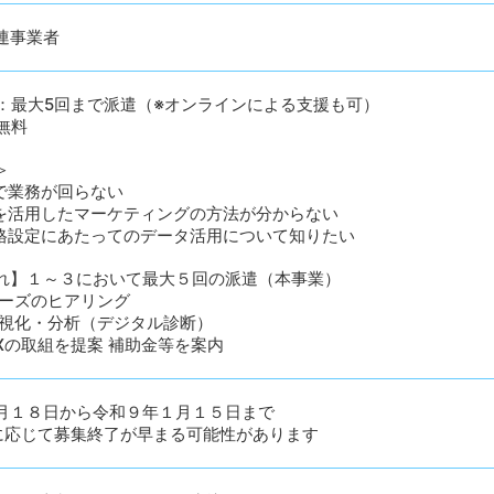
連事業者
：最大5回まで派遣（※オンラインによる支援も可）
無料
＞
で業務が回らない
を活用したマーケティングの方法が分からない
格設定にあたってのデータ活用について知りたい
れ】１～３において最大５回の派遣（本事業）
ニーズのヒアリング
可視化・分析（デジタル診断）
DXの取組を提案 補助金等を案内
月１８日から令和９年１月１５日まで
に応じて募集終了が早まる可能性があります