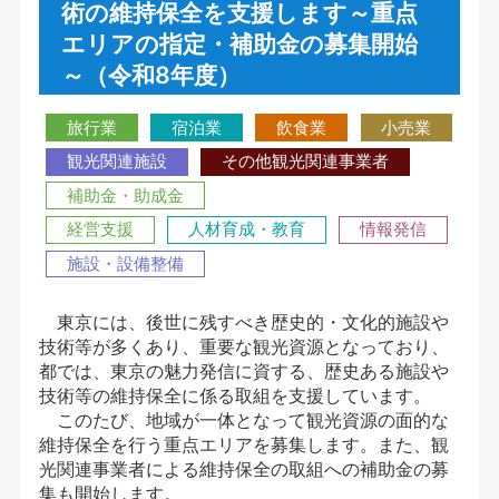
術の維持保全を支援します～重点
エリアの指定・補助金の募集開始
～（令和8年度）
旅行業
宿泊業
飲食業
小売業
観光関連施設
その他観光関連事業者
補助金・助成金
経営支援
人材育成・教育
情報発信
施設・設備整備
東京には、後世に残すべき歴史的・文化的施設や
技術等が多くあり、重要な観光資源となっており、
都では、東京の魅力発信に資する、歴史ある施設や
技術等の維持保全に係る取組を支援しています。
このたび、地域が一体となって観光資源の面的な
維持保全を行う重点エリアを募集します。また、観
光関連事業者による維持保全の取組への補助金の募
集も開始します。