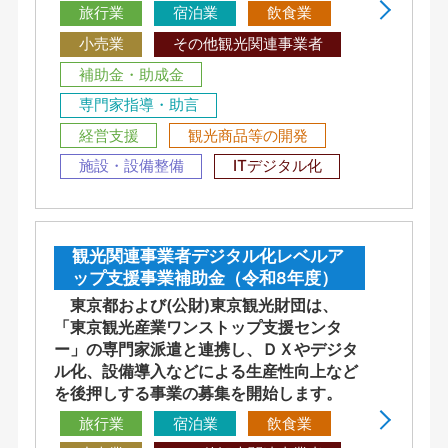
旅行業
宿泊業
飲食業
小売業
その他観光関連事業者
補助金・助成金
専門家指導・助言
経営支援
観光商品等の開発
施設・設備整備
ITデジタル化
観光関連事業者デジタル化レベルア
ップ支援事業補助金（令和8年度）
東京都および(公財)東京観光財団は、
「東京観光産業ワンストップ支援センタ
ー」の専門家派遣と連携し、ＤＸやデジタ
ル化、設備導入などによる生産性向上など
を後押しする事業の募集を開始します。
旅行業
宿泊業
飲食業