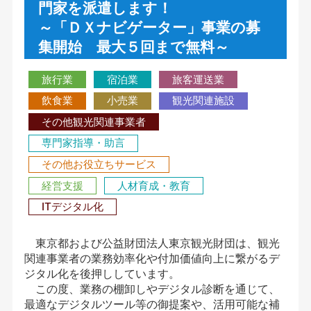
門家を派遣します！
～「ＤＸナビゲーター」事業の募
集開始 最大５回まで無料～
旅行業
宿泊業
旅客運送業
飲食業
小売業
観光関連施設
その他観光関連事業者
専門家指導・助言
その他お役立ちサービス
経営支援
人材育成・教育
ITデジタル化
東京都および公益財団法人東京観光財団は、観光
関連事業者の業務効率化や付加価値向上に繋がるデ
ジタル化を後押ししています。
この度、業務の棚卸しやデジタル診断を通じて、
最適なデジタルツール等の御提案や、活用可能な補