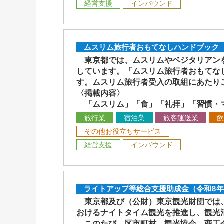
経営支援
インバウンド
ムスリム旅行者おもてなしハンドブック
東京都では、ムスリムやベジタリアンを
しています。「ムスリム旅行者おもてな
す。ムスリム旅行者受入の取組にあたり
〈掲載内容〉
「ムスリム」「食」「礼拝」「習慣・マ
旅行業
宿泊業
旅客運送業
飲
その他お役立ちサービス
経営支援
インバウンド
ライトアップ等総合支援助成金（令和8年
東京都及び（公財）東京観光財団では、
おけるナイトタイム観光を推進し、観光
このたび、区市町村、観光協会、商工会