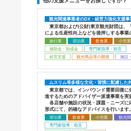
他の支援メニューをお探しですか？
観光関連事業者のDX・経営力強化支援事
東京都および(公財)東京観光財団は、
による生産性向上などを後押しする事業
旅行業
宿泊業
飲食業
小売業
補助金・助成金
専門家指導・助言
経営支援
観光商品等の開発
施設
ムスリム等多様な文化・習慣に配慮した外
東京都では、インバウンド需要回復に備
進するためのアドバイザー派遣事業を実
各店舗や施設の状況・課題・ニーズに応
形式にて、的確なアドバイスを行います
宿泊業
飲食業
小売業
観光関
専門家指導・助言