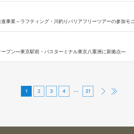
推進事業～ラフティング・川釣りバリアフリーツアーの参加モ
オープン―東京駅前・バスターミナル東京八重洲に新拠点―
...
1
2
3
4
21