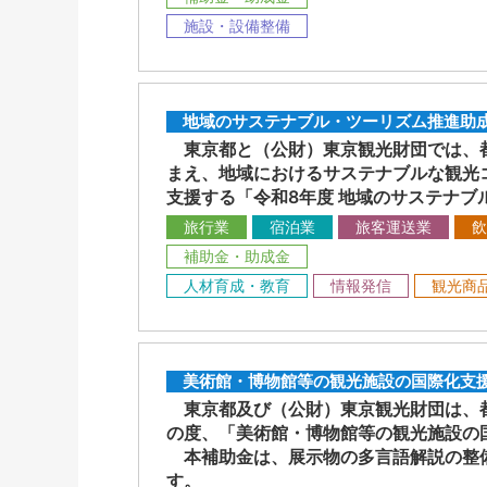
施設・設備整備
地域のサステナブル・ツーリズム推進助成
東京都と（公財）東京観光財団では、都
まえ、地域におけるサステナブルな観光
支援する「令和8年度 地域のサステナ
旅行業
宿泊業
旅客運送業
飲
補助金・助成金
人材育成・教育
情報発信
観光商
美術館・博物館等の観光施設の国際化支
東京都及び（公財）東京観光財団は、都
の度、「美術館・博物館等の観光施設の
本補助金は、展示物の多言語解説の整備
す。