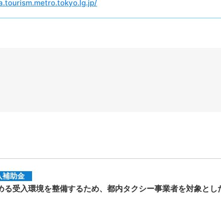
a.tourism.metro.tokyo.lg.jp/
入補助金
る受入環境を整備するため、都内タクシー事業者を対象とし