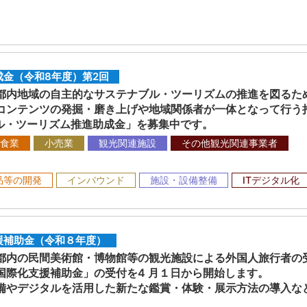
金（令和8年度）第2回
内地域の自主的なサステナブル・ツーリズムの推進を図るた
コンテンツの発掘・磨き上げや地域関係者が一体となって行う
ブル・ツーリズム推進助成金」を募集中です。
食業
小売業
観光関連施設
その他観光関連事業者
品等の開発
インバウンド
施設・設備整備
ITデジタル化
援補助金（令和８年度）
内の民間美術館・博物館等の観光施設による外国人旅行者の
国際化支援補助金」の受付を4 月１日から開始します。
やデジタルを活用した新たな鑑賞・体験・展示方法の導入な