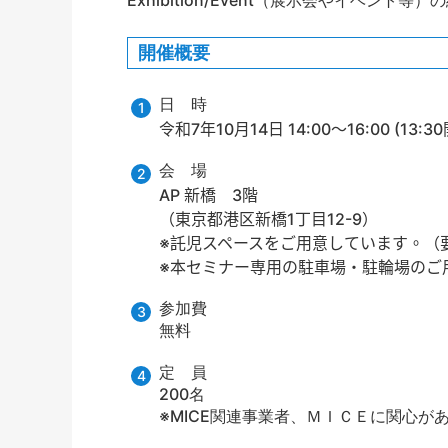
開催概要
日 時
令和
7
年
10
月
14
日
14:00
～
16:00 (13:30
会 場
AP
新橋 3階
（東京都港区新橋
1
丁目
12-9
）
※託児スペースをご用意しています。（
※本セミナー専用の駐車場・駐輪場の
参加費
無料
定 員
200名
※MICE関連事業者、ＭＩＣＥに関心が