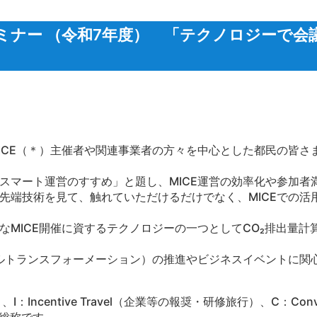
セミナー （令和7年度） 「テクノロジーで
ICE
（＊）主催者や関連事業者の方々を中心とした都民の皆さ
スマート運営のすすめ」と題し、
MICE
運営の効率化や参加者
先端技術を見て、触れていただけるだけでなく、
MICE
での活
な
MICE
開催に資するテクノロジーの一つとして
CO₂
排出量計
ルトランスフォーメーション）の推進やビジネスイベントに関
）、
I
：
Incentive Travel
（企業等の報奨・研修旅行）、
C
：
Conv
総称です。