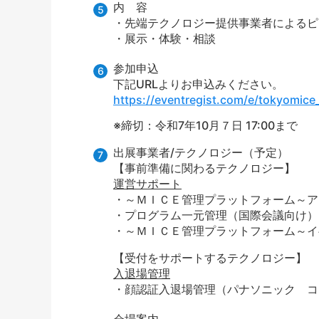
内 容
・先端テクノロジー提供事業者によるピ
・展示・体験・相談
参加申込
下記URLよりお申込みください。
https://eventregist.com/e/tokyomic
※締切：令和
7
年
10
月７日
17:00
まで
出展事業者
/
テクノロジー（予定）
【事前準備に関わるテクノロジー】
運営サポート
・～ＭＩＣＥ管理プラットフォーム～アレ
・プログラム一元管理（国際会議向け）
・～ＭＩＣＥ管理プラットフォーム～イベン
【受付をサポートするテクノロジー】
入退場管理
・顔認証入退場管理（パナソニック コ
会場案内