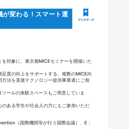
会議が変わる！スマート運
まを対象に、東京都
MICE
セミナーを開催いた
満足度の向上をサポートする、複数の
MICE
向
用方法を直接テクノロジー提供事業者にご相
算ツールの体験スペースもご用意していま
心のある学生や社会人の方にもご参加いただ
ention
（国際機関等が行う国際会議）、
E
：