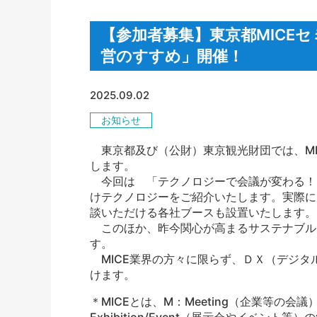
【参加者募集】東京都MICE
営のすすめ」開催！
2025.09.02
お知らせ
東京都及び（公財）東京観光財団では、
M
します。
今回は 「テクノロジーで会議が変わる！
けテクノロジーをご紹介いたします。実際に
談いただける各社ブースも設置いたします。
このほか、昨今関心が高まるサステナブル
す。
MICE
業界の方々に限らず、ＤＸ（デジタ
けます。
＊MICE
とは、
M
：
Meeting
（企業等の会議
Exhibition/Event
（展示会やイベント等）の