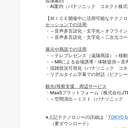
・AI案内（パナソニック コネクト株
【ＭＩＣＥ開催中に活用可能なテクノロ
セッションでの活用
・～音声多言語化・文字化～オフライン対
・～音声多言語化・文字化～二次元コー
展示や商談での活用
・～テレプレゼンス（遠隔商談）～移動式（
・～MRによる会場誘導・体験提供～音声
・混雑状況可視化（パナソニック コネ
・リアルタイム字幕での対話（ピクシー
観光/視察支援、周辺サービス
・MaaSプラットフォーム（株式会社J
・～空間演出～ミスト（パナソニック 
※上記テクノロジーの詳細は「
TOKYO
（要ダウンロード）