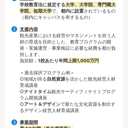
学校教育法に規定する
大学、大学院、専門職大
学院、短期大学
で、
都内に設置
されているもの
（都内にキャンパスを有するもの）
支援内容
観光産業における経営やマネジメントを担う人
材の育成を目的とした、教育プログラムの開
発・実施運営・事業検証に必要な経費を都が負
担します。
負担額：
1校あたり年間
上限1,000万円
＜過去採択プログラム例＞
○地域が誇る
自然資源
を活かした観光経営人材
育成講座
○
ナイトタイム
観光サーティフィケイトプログ
ラム開発講座
○
アート＆デザイン
で新たな文化資源を創出す
るデザイン経営人材育成講座
事業期間