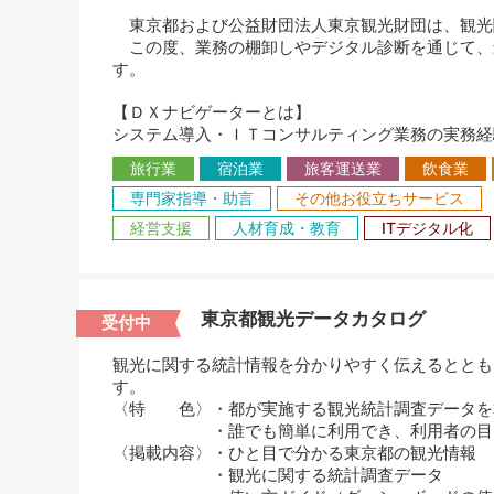
東京都および公益財団法人東京観光財団は、観光
この度、業務の棚卸しやデジタル診断を通じて、
す。
【ＤＸナビゲーターとは】
システム導入・ＩＴコンサルティング業務の実務経
旅行業
宿泊業
旅客運送業
飲食業
専門家指導・助言
その他お役立ちサービス
経営支援
人材育成・教育
ITデジタル化
東京都観光データカタログ
受付中
観光に関する統計情報を分かりやすく伝えるととも
す。
〈特 色〉・都が実施する観光統計調査データを
・誰でも簡単に利用でき、利用者の目的
〈掲載内容〉・ひと目で分かる東京都の観光情報
・観光に関する統計調査データ