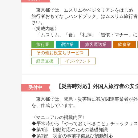
東京都では、ムスリムやベジタリアンをはじめ、
旅行者おもてなしハンドブック」はムスリム旅行者
さい。
〈掲載内容〉
「ムスリム」「食」「礼拝」「習慣・マナー」に
旅行業
宿泊業
旅客運送業
飲食業
その他お役立ちサービス
経営支援
インバウンド
【災害時対応】外国人旅行者の安
受付中
東京都では、緊急・災害時に観光関連事業者が外
を、作成しています。
〈マニュアルの掲載内容〉
◆平常時から「やっておくべきこと」チェックリス
◆第1部 初動対応のための基礎知識
◆第2部 災害の事前準備及び初動対応