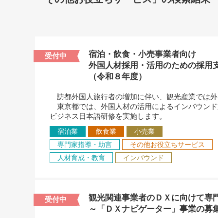
宿泊・飲食・小売事業者向け
受付中
外国人材採用・活用のための採用
（令和８年度）
訪都外国人旅行者の増加に伴い、観光産業では外
東京都では、外国人材の活用によるインバウンド
ビジネス日本語研修を実施します。
宿泊業
飲食業
小売業
専門家指導・助言
その他お役立ちサービス
人材育成・教育
インバウンド
観光関連事業者のＤＸに向けて専
受付中
～「ＤＸナビゲーター」事業の募