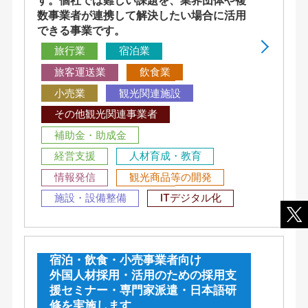
す。個社では難しい課題を、業界団体や複
数事業者が連携して解決したい場合に活用
できる事業です。
旅行業
宿泊業
旅客運送業
飲食業
小売業
観光関連施設
その他観光関連事業者
補助金・助成金
経営支援
人材育成・教育
情報発信
観光商品等の開発
施設・設備整備
ITデジタル化
宿泊・飲食・小売事業者向け
外国人材採用・活用のための採用支
援セミナー・専門家派遣・日本語研
修を実施します