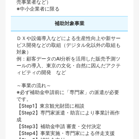
売事業者など）
※中小企業者に限る
補助対象事業
ＤＸや設備導入などによる生産性向上や新サー
ビス開発などの取組（デジタル化以外の取組も
対象）
例：顧客データのAI分析を活用した販売予測ツ
ールの導入、東京の文化・自然に因んだアクテ
ィビティの開発 など
～事業の流れ～
※必ず補助金申請前に「専門家」の派遣が必要
です。
【Step1】東京観光財団に相談
【Step2】専門家派遣・助言により事業計画作
成
【Step3】補助金申請 審査・交付決定
【Step4】事業実施・専門家による伴走支援