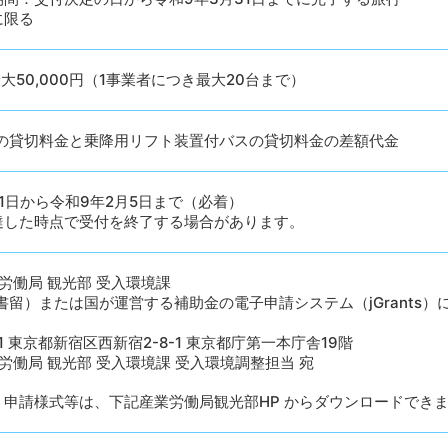
に限る
大50,000円（1事業者につき最大20台まで）
の貸切料金と乗降用リフト装置付バスの貸切料金の差額代金
1日から令和9年2月5日まで（必着）
達した時点で受付を終了する場合があります。
労働局 観光部 受入環境課
書留）または国が運営する補助金の電子申請システム（jGrants
001 東京都新宿区西新宿2-8-1 東京都庁第一本庁舎19階
労働局 観光部 受入環境課 受入環境調整担当 宛
、申請様式等は、下記産業労働局観光部HP からダウンロードでき