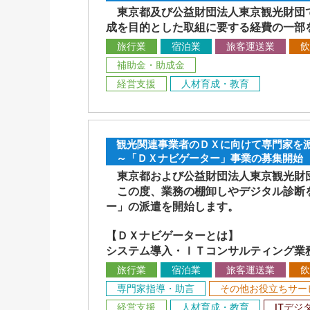
東京都及び公益財団法人東京観光財団で
成を目的とした取組に要する経費の一部
旅行業
宿泊業
旅客運送業
飲
補助金・助成金
経営支援
人材育成・教育
観光関連事業者のＤＸに向けて専門家を
～「ＤＸナビゲーター」事業の募集開始
東京都および公益財団法人東京観光財団
この度、業務の棚卸しやデジタル診断を
ー」の派遣を開始します。
【ＤＸナビゲーターとは】
システム導入・ＩＴコンサルティング業
旅行業
宿泊業
旅客運送業
飲
専門家指導・助言
その他お役立ちサー
経営支援
人材育成・教育
ITデジ