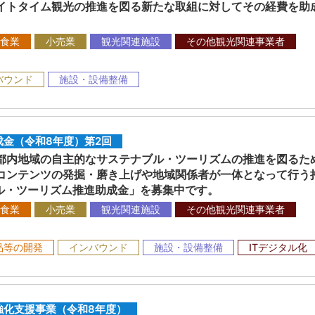
イトタイム観光の推進を図る新たな取組に対してその経費を助
食業
小売業
観光関連施設
その他観光関連事業者
バウンド
施設・設備整備
金（令和8年度）第2回
内地域の自主的なサステナブル・ツーリズムの推進を図るた
コンテンツの発掘・磨き上げや地域関係者が一体となって行う
ブル・ツーリズム推進助成金」を募集中です。
食業
小売業
観光関連施設
その他観光関連事業者
品等の開発
インバウンド
施設・設備整備
ITデジタル化
強化支援事業（令和8年度）