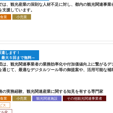
は、観光産業の深刻な人材不足に対し、都内の観光関連事業
を支援しています。
食業
小売業
派遣します！
 最大５回まで無料～
は、観光関連事業者の業務効率化や付加価値向上に繋がるデ
通じて、最適なデジタルツール等の御提案や、活用可能な補
務の実務経験、観光関連産業に関する知見を有する専門家
食業
小売業
観光関連施設
その他観光関連事業者
ビス
タル化