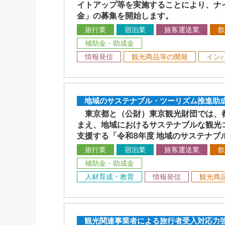
イトアップ等を実施することにより、ナ
金」の募集を開始します。
旅行業
宿泊業
旅客運送業
飲
補助金・助成金
情報発信
観光商品等の開発
イン
地域のサステナブル・ツーリズム推進助成
東京都と（公財）東京観光財団では、都
まえ、地域におけるサステナブルな観光
支援する「令和8年度 地域のサステナ
旅行業
宿泊業
旅客運送業
飲
補助金・助成金
人材育成・教育
情報発信
観光商
観光関連事業者による旅行者受入対応力