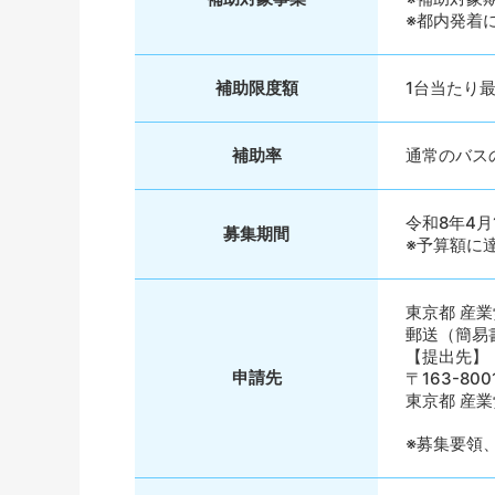
※都内発着
補助限度額
1台当たり最
補助率
通常のバス
令和8年4月
募集期間
※予算額に
東京都 産業
郵送（簡易
【提出先】
申請先
〒163-8
東京都 産業
※募集要領