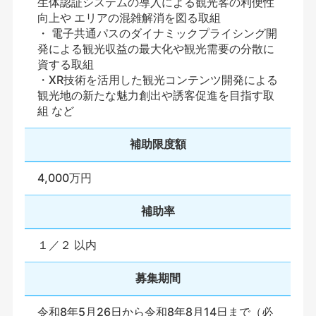
生体認証システムの導入による観光客の利便性
向上や エリアの混雑解消を図る取組
・ 電子共通パスのダイナミックプライシング開
発による観光収益の最大化や観光需要の分散に
資する取組
・XR技術を活用した観光コンテンツ開発による
観光地の新たな魅力創出や誘客促進を目指す取
組 など
補助限度額
4,000万円
補助率
１／２ 以内
募集期間
令和8年5月26日から令和8年8月14日まで（必